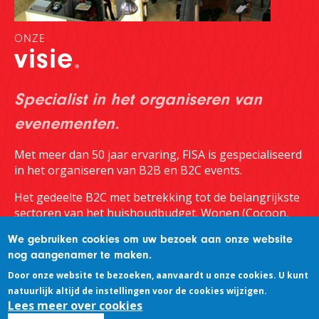
ONZE
visie
Specialist in het organiseren van
evenementen.
Met meer dan 50 jaar ervaring, FISA is gespecialiseerd
in het organiseren van B2B en B2C events.
Het gedeelte B2C met betrekking tot de belangrijkste
sectoren van het huishoudbudget. Wonen (Cocoon,
BATIBOUW) en lifestyle (Voedingssalon,
We gebruiken cookies om uw bezoek aan onze website
Vakantiesalon).
nog aangenamer te maken.
Meer weten
Door onze website te bezoeken, aanvaardt u onze cookies. U kunt
natuurlijk altijd de instellingen voor de cookies wijzigen.
Lees meer over cookies